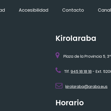
dad
Accesibilidad
Contacto
Canal
Kirolaraba
Plaza de la Provincia 5, 3º
Tlf.
945 18 18 18
- Ext. 52
kirolaraba@araba.eus
Horario