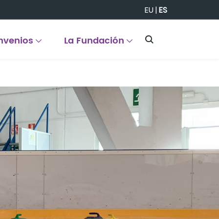
EU
|
ES
nvenios
La Fundación