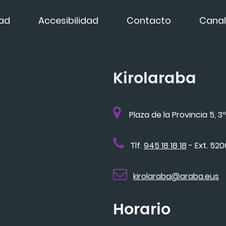
dad
Accesibilidad
Contacto
Canal
Kirolaraba
Plaza de la Provincia 5, 3º
Tlf.
945 18 18 18
- Ext. 52
kirolaraba@araba.eus
Horario