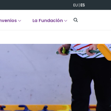
EU
|
ES
nvenios
La Fundación