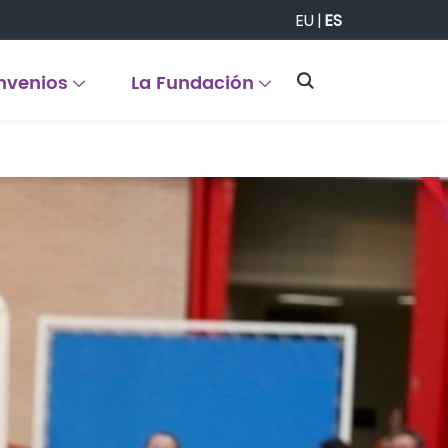
EU
|
ES
nvenios
La Fundación