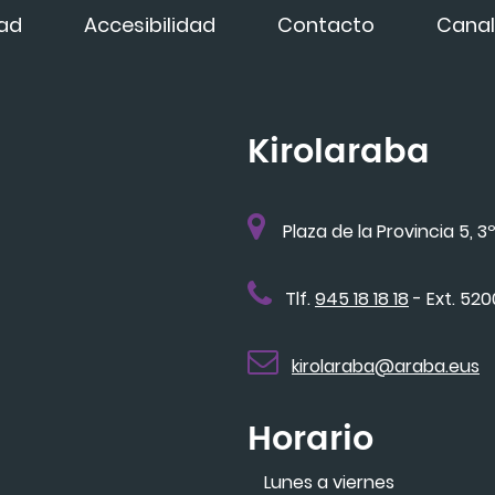
dad
Accesibilidad
Contacto
Canal
Kirolaraba
Plaza de la Provincia 5, 3º
Tlf.
945 18 18 18
- Ext. 52
kirolaraba@araba.eus
Horario
Lunes a viernes