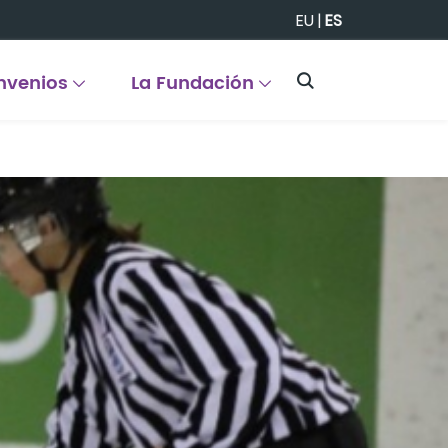
EU
|
ES
nvenios
La Fundación