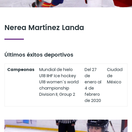
Nerea Martínez Landa
Últimos éxitos deportivos
Campeonas
Mundial de hielo
Del 27
Ciudad
U18 IIHF Ice hockey
de
de
U18 women´s world
enero al
México
championship
4 de
Division II, Group 2
febrero
de 2020