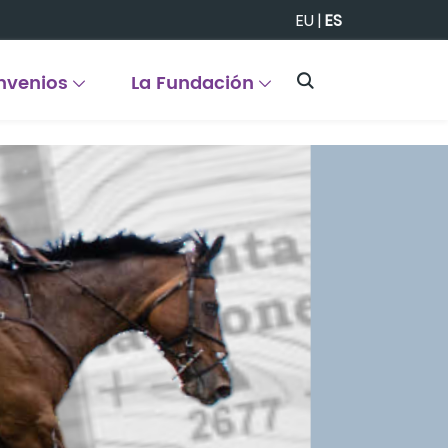
EU
|
ES
nvenios
La Fundación