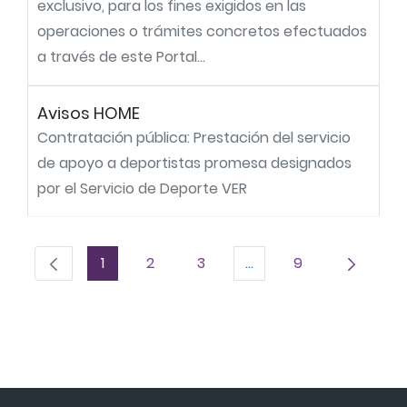
exclusivo, para los fines exigidos en las
operaciones o trámites concretos efectuados
a través de este Portal...
Avisos HOME
Contratación pública: Prestación del servicio
de apoyo a deportistas promesa designados
por el Servicio de Deporte VER
1
2
3
...
9
Página
Página
Página
Páginas intermedias U
Página