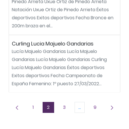
Pinedo Arrieta Uxue Ortiz de Pinedo Arrieta
Natación Uxue Ortiz de Pinedo Arrieta Éxitos
deportivos Exitos deportivos Fecha Bronce en
200m braza en el...
Curling Lucia Majuelo Gandarias
Lucía Majuelo Gandarias Lucía Majuelo
Gandarias Lucía Majuelo Gandarias Curling
Lucía Majuelo Gandarias Éxitos deportivos
Exitos deportivos Fecha Campeonato de
España Femenino: 1º puesto 27/03/2022...
1
2
3
...
9
Página
Página
Página
Páginas intermedias U
Página