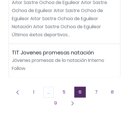
Aitor Sastre Ochoa de Eguileor Aitor Sastre
Ochoa de Eguileor Aitor Sastre Ochoa de
Eguileor Aitor Sastre Ochoa de Eguileor
Natación Aitor Sastre Ochoa de Eguileor
Últimos éxitos deportivos...
TIT Jovenes promesas natación
Jóvenes promesas de la natación Interno
Follow
1
...
5
6
7
8
Página
Páginas intermedias Use TAB para d
Página
Página
Página
Página
9
Página