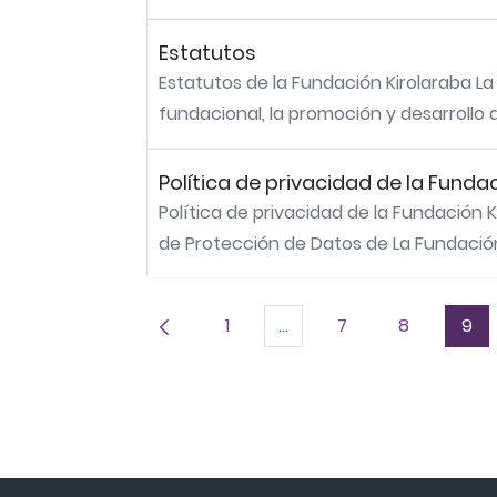
Estatutos
Estatutos de la Fundación Kirolaraba L
fundacional, la promoción y desarrollo d
Política de privacidad de la Funda
Política de privacidad de la Fundación
de Protección de Datos de La Fundación K
1
...
7
8
9
Página
Páginas intermedias Use 
Página
Página
Pág