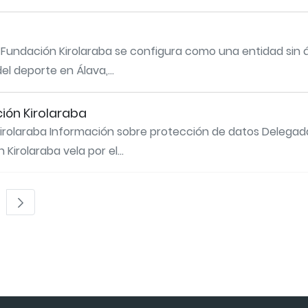
a Fundación Kirolaraba se configura como una entidad sin
el deporte en Álava,...
ción Kirolaraba
 Kirolaraba Información sobre protección de datos Delega
irolaraba vela por el...
TAB para desplazarse.
ina