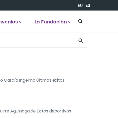
EU
|
ES
nvenios
La Fundación
o García Ingelmo Últimos éxitos
uirre Aguinagalde Éxitos deportivos