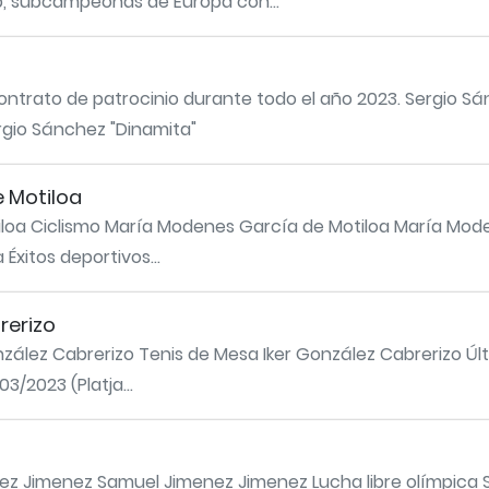
, subcampeonas de Europa con...
ontrato de patrocinio durante todo el año 2023. Sergio Sá
gio Sánchez "Dinamita"
 Motiloa
loa Ciclismo María Modenes García de Motiloa María Moden
xitos deportivos...
rerizo
González Cabrerizo Tenis de Mesa Iker González Cabrerizo Úl
/2023 (Platja...
z Jimenez Samuel Jimenez Jimenez Lucha libre olímpica 