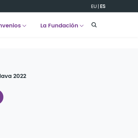
EU
|
ES
nvenios
La Fundación
lava 2022