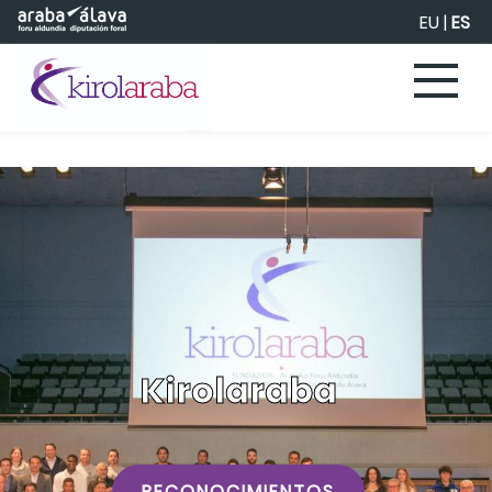
Saltar al contenido principal
EU
|
ES
Kirolaraba
RECONOCIMIENTOS