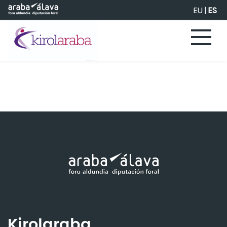
Saltar al contenido principal
EU
|
ES
Kirolaraba