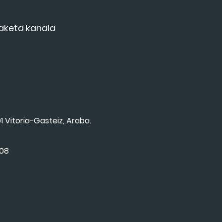
aketa kanala
1 Vitoria-Gasteiz, Araba.
008