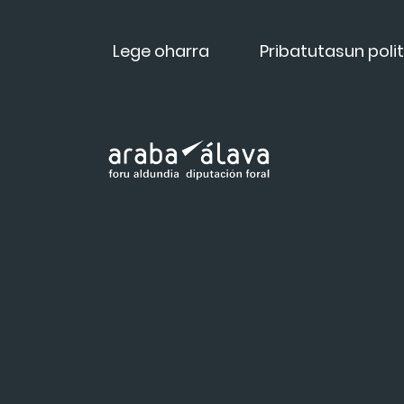
Lege oharra
Pribatutasun polit