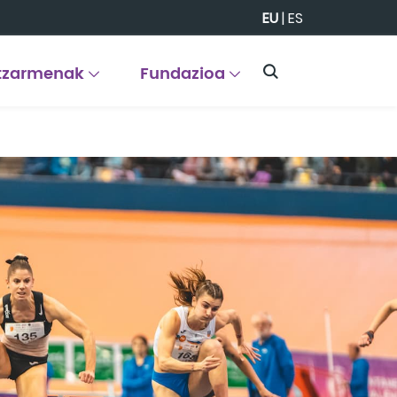
EU
|
ES
tzarmenak
Fundazioa