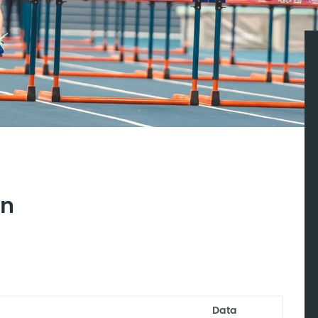
an
Data