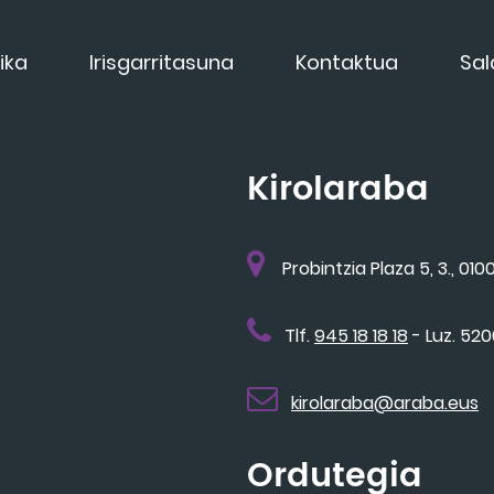
ika
Irisgarritasuna
Kontaktua
Sal
Kirolaraba
Probintzia Plaza 5, 3., 0100
Tlf.
945 18 18 18
- Luz. 52
kirolaraba@araba.eus
Ordutegia