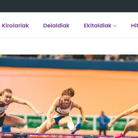
Kirolariak
Deialdiak
Ekitaldiak
Hi