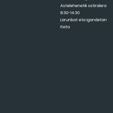
Astelehenetik ostiralera
8:30-14:30
Larunbat eta igandetan
Itxita