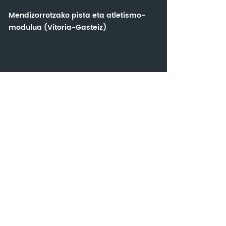
Mendizorrotzako pista eta atletismo-
modulua (Vitoria-Gasteiz)