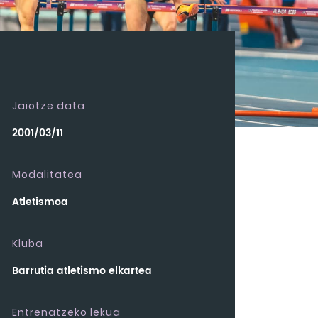
Jaiotze data
2001/03/11
Modalitatea
Atletismoa
Kluba
Barrutia atletismo elkartea
Entrenatzeko lekua