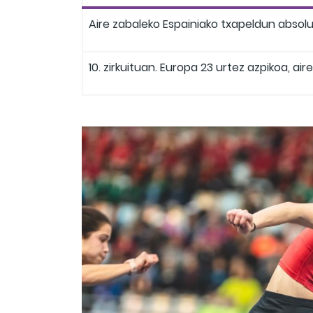
Aire zabaleko Espainiako txapeldun absolu
10. zirkuituan. Europa 23 urtez azpikoa, ai