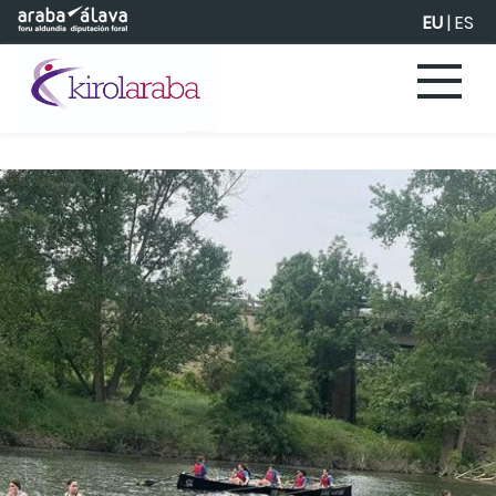
Eduki nagusira joan
EU
|
ES