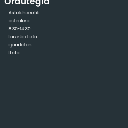
Ordutegia
Astelehenetik
ostiralera
8:30-14:30
Larunbat eta
igandetan
Itxita