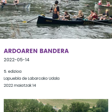
ARDOAREN BANDERA
2022-05-14
5. edizioa
Lapuebla de Labarcako Udala
2022 maiatzak 14