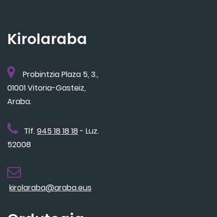
Kirolaraba
Probintzia Plaza 5, 3.,
01001 Vitoria-Gasteiz,
Araba.
Tlf.
945 18 18 18
- Luz.
52008
kirolaraba@araba.eus