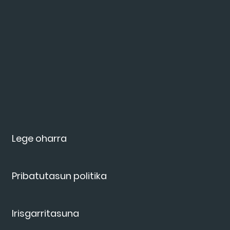
Lege oharra
Pribatutasun politika
Irisgarritasuna