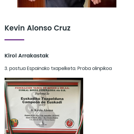
Kevin Alonso Cruz
Kirol Arrakastak
3. postua Espainako txapelketa. Proba olinpikoa