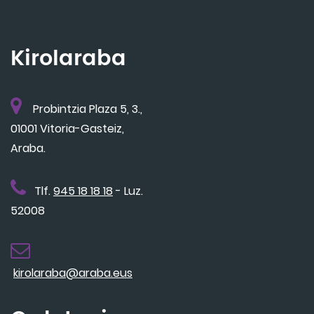
Kirolaraba
Probintzia Plaza 5, 3.,
01001 Vitoria-Gasteiz,
Araba.
Tlf.
945 18 18 18
- Luz.
52008
kirolaraba@araba.eus