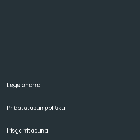
Lege oharra
Pribatutasun politika
Irisgarritasuna