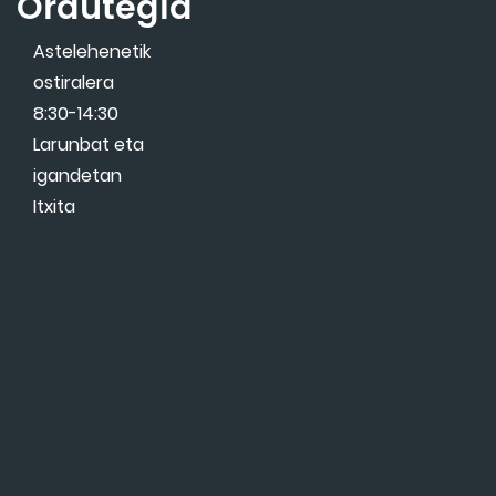
Ordutegia
Astelehenetik
ostiralera
8:30-14:30
Larunbat eta
igandetan
Itxita