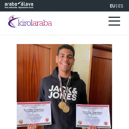
Eduki nagusira joan
EU
|
ES