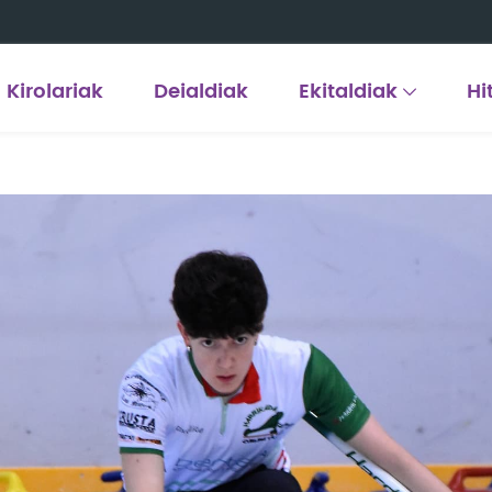
Kirolariak
Deialdiak
Ekitaldiak
Hi