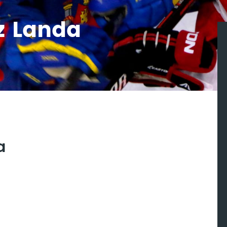
z Landa
a