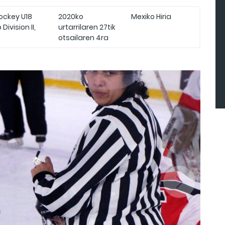
hockey U18
2020ko
Mexiko Hiria
vision II,
urtarrilaren 27tik
otsailaren 4ra