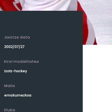
Jaiotze data
2002/07/27
Kirol modalitatea
Izotz-hockey
Maila
emakumezkoa
Kluba