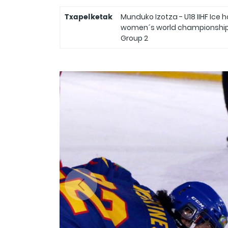
Txapelketak
Munduko Izotza - U18 IIHF Ice 
women´s world championship Di
Group 2