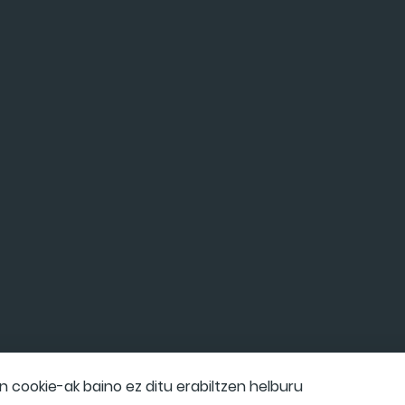
cookie-ak baino ez ditu erabiltzen helburu