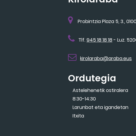
Probintzia Plaza 5, 3., 0100
Tlf.
945 18 18 18
- Luz. 52
kirolaraba@araba.eus
Ordutegia
Astelehenetik ostiralera
8:30-14:30
Larunbat eta igandetan
Itxita