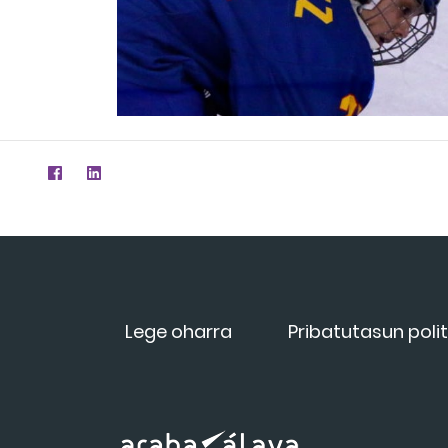
Lege oharra
Pribatutasun polit