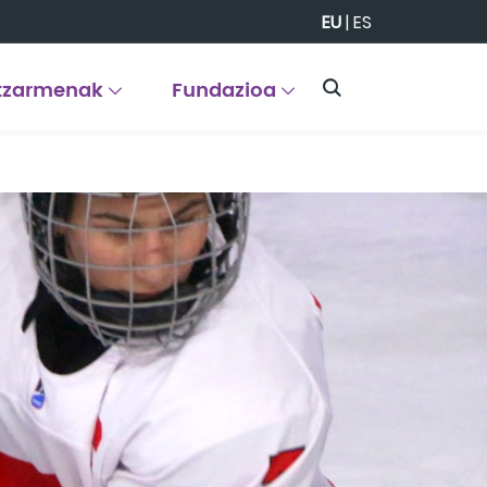
EU
|
ES
tzarmenak
Fundazioa