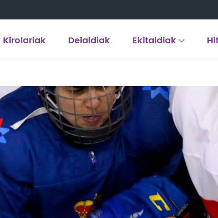
Kirolariak
Deialdiak
Ekitaldiak
Hi