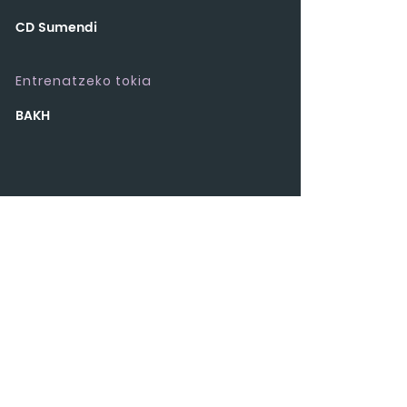
CD Sumendi
Entrenatzeko tokia
BAKH