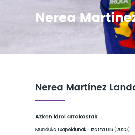
Nerea Martine
Nerea Martínez Land
Azken kirol arrakastak
Munduko txapeldunak - Izotza U18 (2020)