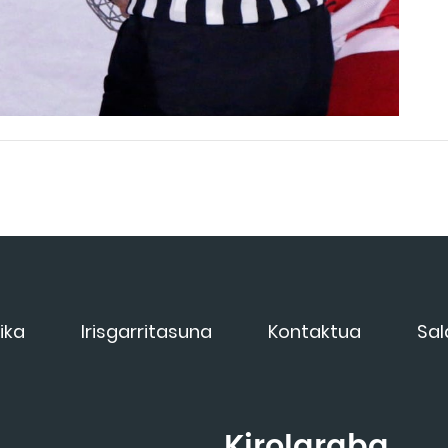
ika
Irisgarritasuna
Kontaktua
Sal
Kirolaraba