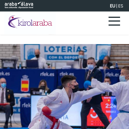
Eduki nagusira joan
EU
|
ES