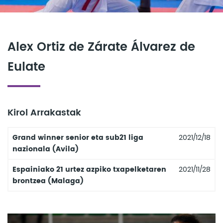
Alex Ortiz de Zárate Álvarez de
Eulate
Kirol Arrakastak
Grand winner senior eta sub21 liga
2021/12/18
nazionala (Avila)
Espainiako 21 urtez azpiko txapelketaren
2021/11/28
brontzea (Malaga)