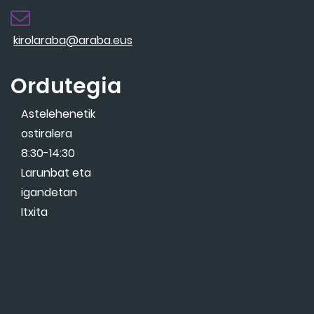
kirolaraba@araba.eus
Ordutegia
Astelehenetik
ostiralera
8:30-14:30
Larunbat eta
igandetan
Itxita