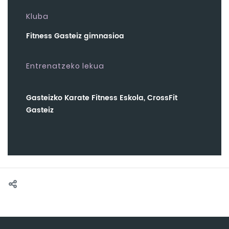
Kluba
Fitness Gasteiz gimnasioa
Entrenatzeko lekua
Gasteizko Karate Fitness Eskola, CrossFit
Gasteiz