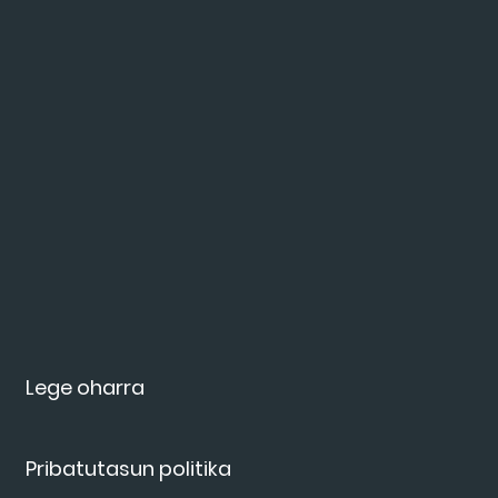
Lege oharra
Pribatutasun politika