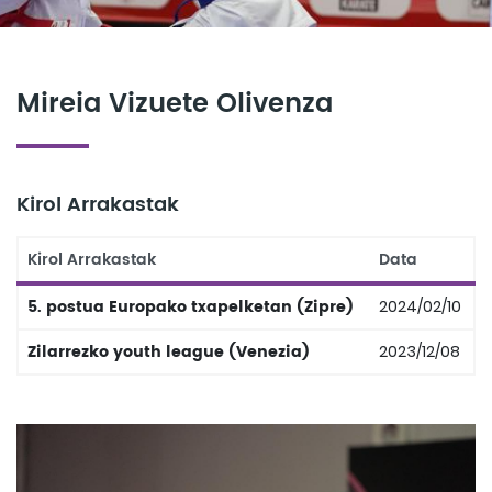
Mireia Vizuete Olivenza
Kirol Arrakastak
Kirol Arrakastak
Data
5. postua Europako txapelketan (Zipre)
2024/02/10
Zilarrezko youth league (Venezia)
2023/12/08