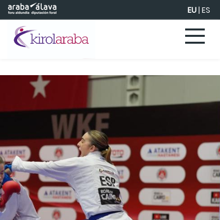
Eduki nagusira joan
EU
|
ES