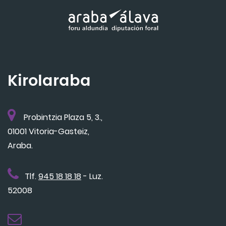
Kirolaraba
Probintzia Plaza 5, 3.,
01001 Vitoria-Gasteiz,
Araba.
Tlf.
945 18 18 18
- Luz.
52008