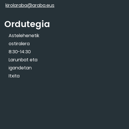
kirolaraba@araba.eus
Ordutegia
Astelehenetik
ostiralera
8:30-14:30
Larunbat eta
igandetan
Itxita