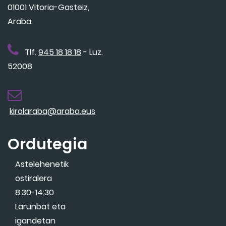
01001 Vitoria-Gasteiz,
Araba.
Tlf.
945 18 18 18
- Luz.
52008
kirolaraba@araba.eus
Ordutegia
Astelehenetik
ostiralera
8:30-14:30
Larunbat eta
igandetan