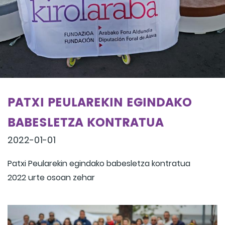
PATXI PEULAREKIN EGINDAKO
BABESLETZA KONTRATUA
2022-01-01
Patxi Peularekin egindako babesletza kontratua
2022 urte osoan zehar