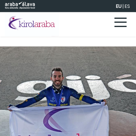
Eduki nagusira joan
EU
|
ES