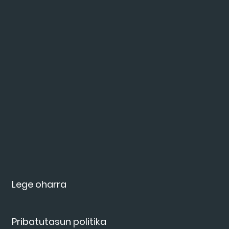
Lege oharra
Pribatutasun politika