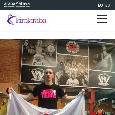
Eduki nagusira joan
EU
|
ES