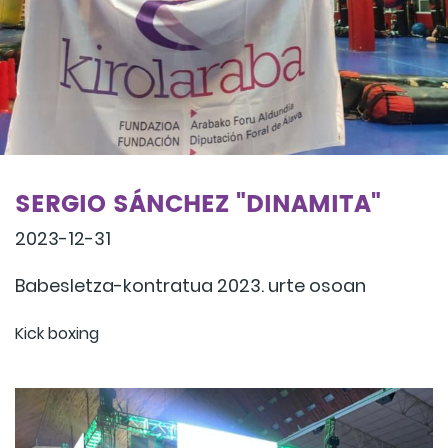
SERGIO SÁNCHEZ "DINAMITA"
2023-12-31
Babesletza-kontratua 2023. urte osoan
Kick boxing