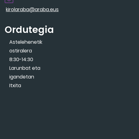
kirolaraba@araba.eus
Ordutegia
Astelehenetik
ostiralera
8:30-14:30
Larunbat eta
igandetan
Itxita