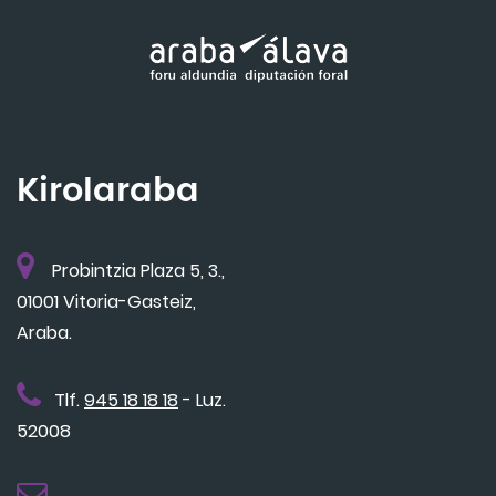
Kirolaraba
Probintzia Plaza 5, 3.,
01001 Vitoria-Gasteiz,
Araba.
Tlf.
945 18 18 18
- Luz.
52008