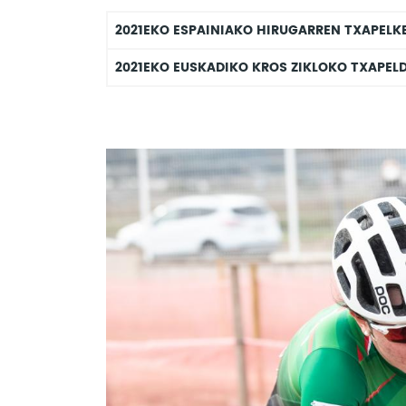
2021EKO ESPAINIAKO HIRUGARREN TXAPELKE
2021EKO EUSKADIKO KROS ZIKLOKO TXAPELD