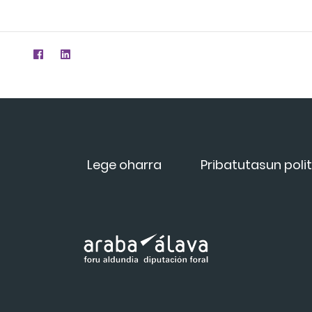
Lege oharra
Pribatutasun polit