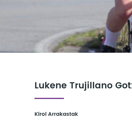
Lukene Trujillano Got
Kirol Arrakastak