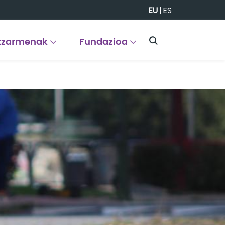
EU
|
ES
tzarmenak
Fundazioa