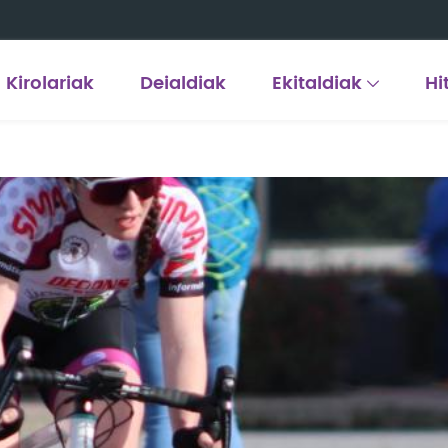
Kirolariak
Deialdiak
Ekitaldiak
Hi