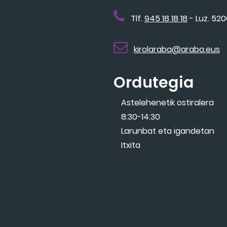
Tlf.
945 18 18 18
- Luz. 52
kirolaraba@araba.eus
Ordutegia
Astelehenetik ostiralera
8:30-14:30
Larunbat eta igandetan
Itxita