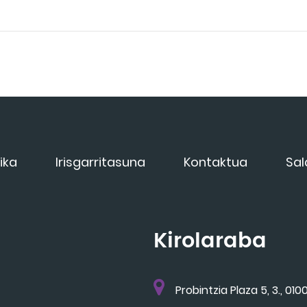
ika
Irisgarritasuna
Kontaktua
Sal
Kirolaraba
Probintzia Plaza 5, 3., 0100