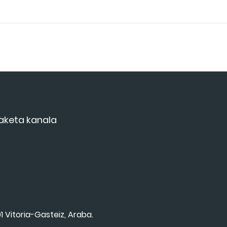
aketa kanala
1 Vitoria-Gasteiz, Araba.