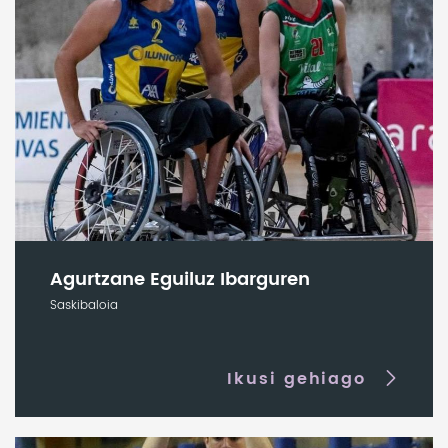
Agurtzane Eguiluz Ibarguren
Saskibaloia
Ikusi gehiago