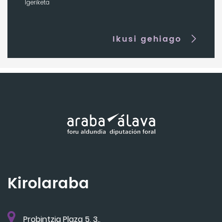
Igeriketa
Ikusi gehiago
Kirolaraba
Probintzia Plaza 5, 3.,