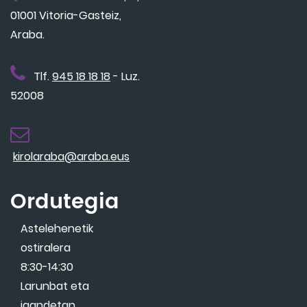
01001 Vitoria-Gasteiz,
Araba.
Tlf.
945 18 18 18
- Luz.
52008
kirolaraba@araba.eus
Ordutegia
Astelehenetik
ostiralera
8:30-14:30
Larunbat eta
igandetan