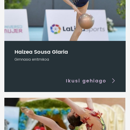
Haizea Sousa Glaria
Gimnasia erritmikoa
Ikusi gehiago