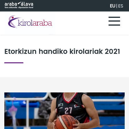
Eduki nagusira joan
EU
|
ES
Etorkizun handiko kirolariak 2021