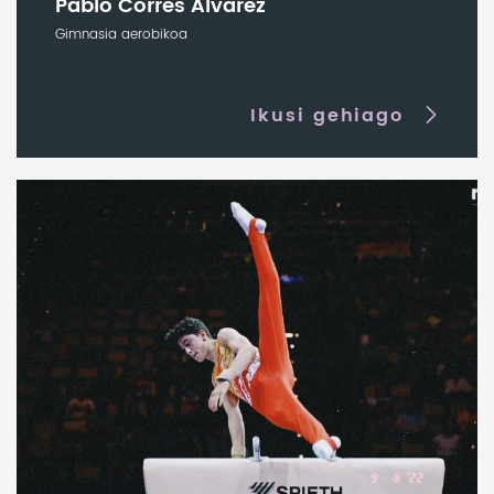
Pablo Corres Álvarez
Gimnasia aerobikoa
Ikusi gehiago