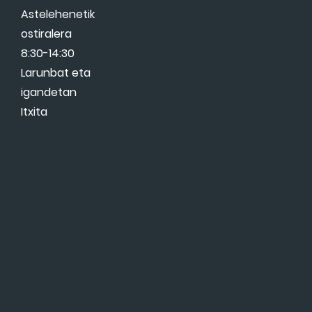
Astelehenetik
ostiralera
8:30-14:30
Larunbat eta
igandetan
Itxita