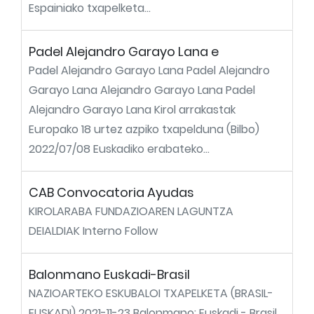
Espainiako txapelketa...
Padel Alejandro Garayo Lana e
Padel Alejandro Garayo Lana Padel Alejandro
Garayo Lana Alejandro Garayo Lana Padel
Alejandro Garayo Lana Kirol arrakastak
Europako 18 urtez azpiko txapelduna (Bilbo)
2022/07/08 Euskadiko erabateko...
CAB Convocatoria Ayudas
KIROLARABA FUNDAZIOAREN LAGUNTZA
DEIALDIAK Interno Follow
Balonmano Euskadi-Brasil
NAZIOARTEKO ESKUBALOI TXAPELKETA (BRASIL-
EUSKADI) 2021-11-23 Balonmano: Euskadi - Brasil