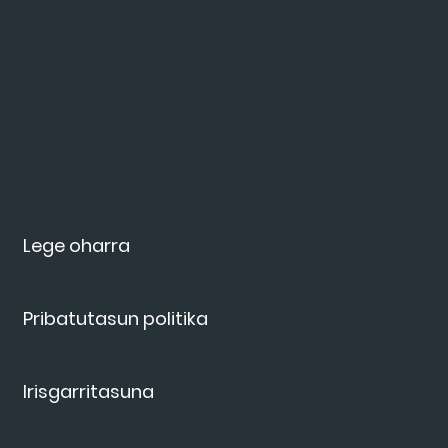
Lege oharra
Pribatutasun politika
Irisgarritasuna