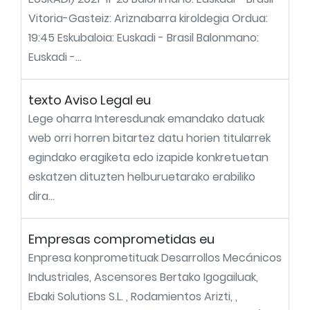
Vitoria-Gasteiz: Ariznabarra kiroldegia Ordua:
19:45 Eskubaloia: Euskadi - Brasil Balonmano:
Euskadi -...
texto Aviso Legal eu
Lege oharra Interesdunak emandako datuak
web orri horren bitartez datu horien titularrek
egindako eragiketa edo izapide konkretuetan
eskatzen dituzten helburuetarako erabiliko
dira...
Empresas comprometidas eu
Enpresa konprometituak Desarrollos Mecánicos
Industriales, Ascensores Bertako Igogailuak,
Ebaki Solutions S.L. , Rodamientos Arizti, ,