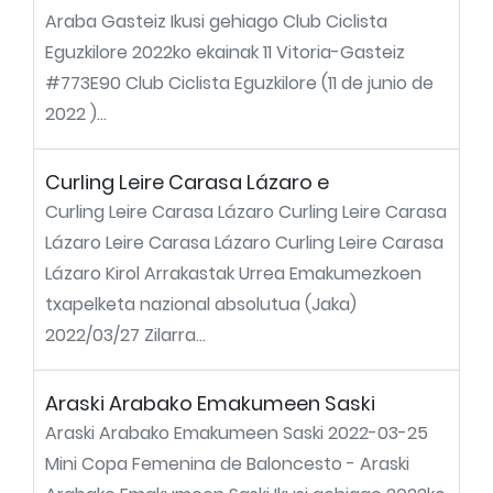
Araba Gasteiz Ikusi gehiago Club Ciclista
Eguzkilore 2022ko ekainak 11 Vitoria-Gasteiz
#773E90 Club Ciclista Eguzkilore (11 de junio de
2022 )...
Curling Leire Carasa Lázaro e
Curling Leire Carasa Lázaro Curling Leire Carasa
Lázaro Leire Carasa Lázaro Curling Leire Carasa
Lázaro Kirol Arrakastak Urrea Emakumezkoen
txapelketa nazional absolutua (Jaka)
2022/03/27 Zilarra...
Araski Arabako Emakumeen Saski
Araski Arabako Emakumeen Saski 2022-03-25
Mini Copa Femenina de Baloncesto - Araski