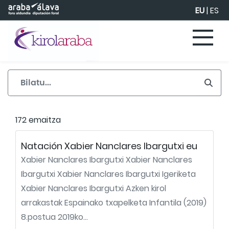
Eduki nagusira joan
EU
|
ES
172 emaitza
Natación Xabier Nanclares Ibargutxi eu
Xabier Nanclares Ibargutxi Xabier Nanclares
Ibargutxi Xabier Nanclares Ibargutxi Igeriketa
Xabier Nanclares Ibargutxi Azken kirol
arrakastak Espainako txapelketa Infantila (2019)
8.postua 2019ko...