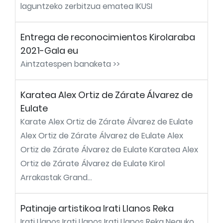
laguntzeko zerbitzua ematea IKUSI
Entrega de reconocimientos Kirolaraba
2021-Gala eu
Aintzatespen banaketa >>
Karatea Alex Ortiz de Zárate Álvarez de
Eulate
Karate Alex Ortiz de Zárate Álvarez de Eulate
Alex Ortiz de Zárate Álvarez de Eulate Alex
Ortiz de Zárate Álvarez de Eulate Karatea Alex
Ortiz de Zárate Álvarez de Eulate Kirol
Arrakastak Grand...
Patinaje artistikoa Irati Llanos Reka
Irati Llanos Irati Llanos Irati Llanos Reka Neguko