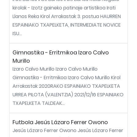
kirolak - Izotz gaineko patinaje artistikoa Irati
Llanos Reka Kirol Arrakastak 3. postua HAURREN
ESPAINIAKO TXAPELKETA, INTERMEDIATE NOVICE
ISU...
Gimnastika - Erritmikoa Izaro Calvo
Murillo
Izaro Calvo Murillo Izaro Calvo Murillo
Gimnastika - Erritmikoa Izaro Calvo Murillo Kirol
Arrakastak 2020RAKO ESPAINIAKO TXAPELKETA
URREA PILOTA (VALENTZIA) 2021/12/16 ESPAINIAKO
TXAPELKETA TALDEAK...
Futbola Jesús Lázaro Ferrer Owono
Jesús Lázaro Ferrer Owono Jesús Lázaro Ferrer