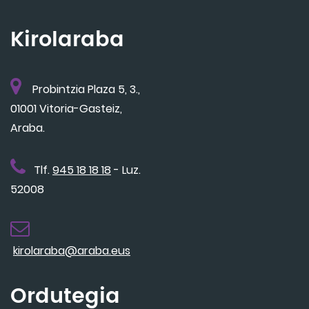
Kirolaraba
Probintzia Plaza 5, 3.,
01001 Vitoria-Gasteiz,
Araba.
Tlf.
945 18 18 18
- Luz.
52008
kirolaraba@araba.eus
Ordutegia