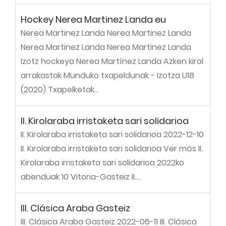
Hockey Nerea Martinez Landa eu
Nerea Martinez Landa Nerea Martinez Landa
Nerea Martinez Landa Nerea Martinez Landa
Izotz hockeya Nerea Martínez Landa Azken kirol
arrakastak Munduko txapeldunak - Izotza U18
(2020) Txapelketak...
II. Kirolaraba irristaketa sari solidarioa
II. Kirolaraba irristaketa sari solidarioa 2022-12-10
II. Kirolaraba irristaketa sari solidarioa Ver más II.
Kirolaraba irristaketa sari solidarioa 2022ko
abenduak 10 Vitoria-Gasteiz II....
III. Clásica Araba Gasteiz
III. Clásica Araba Gasteiz 2022-06-11 III. Clásica