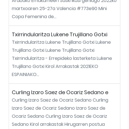
Arabako Emakumeen Saski Ikusi gehiago 2022ko
martxoaren 25-27a Valencia #773e90 Mini
Copa Femenina de...
Txirrindularitza Lukene Trujillano Gotxi
Txirrindularitza Lukene Trujillano Gotxi Lukene
Trujillano Gotxi Lukene Trujillano Gotxi
Txirrindularitza - Errepideko lasterketa Lukene
Trujillano Gotxi Kirol Arrakastak 2021EKO
ESPAINIAKO...
Curling Izaro Saez de Ocariz Sedano e
Curling Izaro Saez de Ocariz Sedano Curling
Izaro Saez de Ocariz Sedano Izaro Saez de
Ocariz Sedano Curling Izaro Saez de Ocariz
Sedano Kirol arrakastak Hirugarren postua