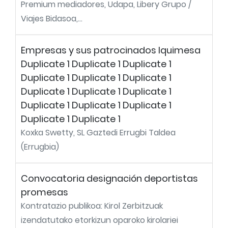
Premium mediadores, Udapa, Libery Grupo /
Viajes Bidasoa,...
Empresas y sus patrocinados Iquimesa
Duplicate 1 Duplicate 1 Duplicate 1
Duplicate 1 Duplicate 1 Duplicate 1
Duplicate 1 Duplicate 1 Duplicate 1
Duplicate 1 Duplicate 1 Duplicate 1
Duplicate 1 Duplicate 1
Koxka Swetty, SL Gaztedi Errugbi Taldea
(Errugbia)
Convocatoria designación deportistas
promesas
Kontratazio publikoa: Kirol Zerbitzuak
izendatutako etorkizun oparoko kirolariei