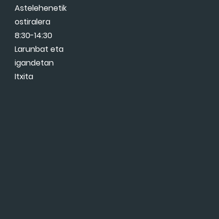
Astelehenetik
ostiralera
8:30-14:30
Larunbat eta
igandetan
Itxita