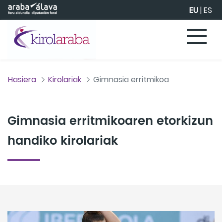
Eduki nagusira joan
EU
|
ES
Hasiera
Kirolariak
Gimnasia erritmikoa
Gimnasia erritmikoaren etorkizun
handiko kirolariak