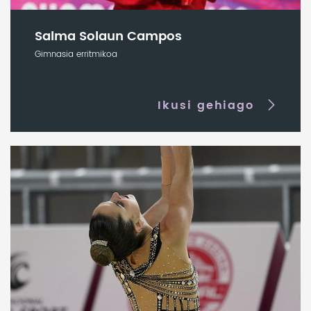
Salma Solaun Campos
Gimnasia erritmikoa
Ikusi gehiago