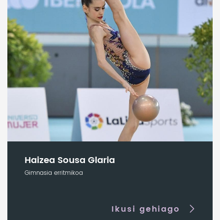
Haizea Sousa Glaria
Gimnasia erritmikoa
Ikusi gehiago