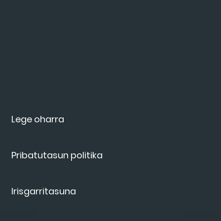
Lege oharra
Pribatutasun politika
Irisgarritasuna