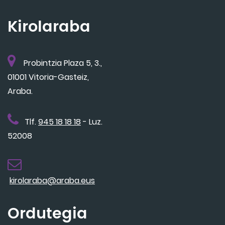
Kirolaraba
Probintzia Plaza 5, 3.,
01001 Vitoria-Gasteiz,
Araba.
Tlf.
945 18 18 18
- Luz.
52008
kirolaraba@araba.eus
Ordutegia