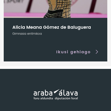
Alicia Meana Gómez de Baluguera
Gimnasia erritmikoa
Ikusi gehiago