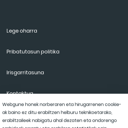
Lege oharra
Pribatutasun politika
Irisgarritasuna
Kontaktua
Webgune honek norberaren eta hirugarrenen cookie-
ak baino ez ditu erabiltzen helburu teknikoetarako,
Salaketa kanala
erabiltzaileek nabigatu ahal dezaten eta ondorengo