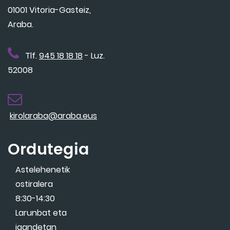
01001 Vitoria-Gasteiz,
Araba.
Tlf.
945 18 18 18
- Luz.
52008
kirolaraba@araba.eus
Ordutegia
Astelehenetik
ostiralera
8:30-14:30
Larunbat eta
igandetan