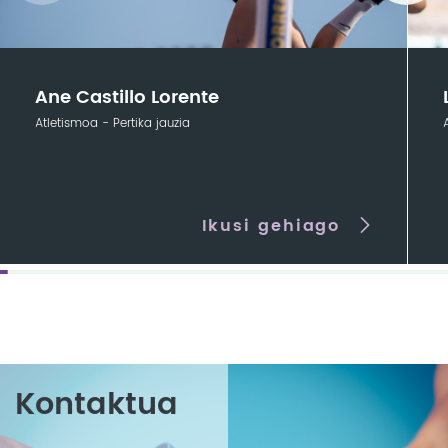
Ane Castillo Lorente
Atletismoa - Pertika jauzia
Ikusi gehiago
Kontaktua