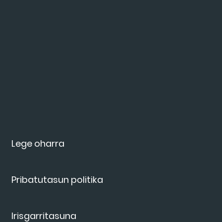
Lege oharra
Pribatutasun politika
Irisgarritasuna