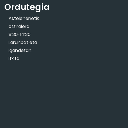
Ordutegia
Astelehenetik
ostiralera
8:30-14:30
Larunbat eta
igandetan
Itxita