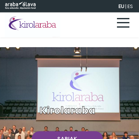
Eduki nagusira joan
EU
|
ES
Kirolaraba
SARIAK