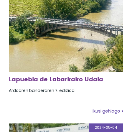
Lapuebla de Labarkako Udala
Ardoaren banderaren 7. edizioa
Ikusi gehiago
2024-05-04