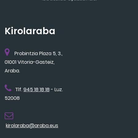
Kirolaraba
Probintzia Plaza 5, 3.,
01001 Vitoria-Gasteiz,
Araba.
Tlf.
945 18 18 18
- Luz.
52008
kirolaraba@araba.eus