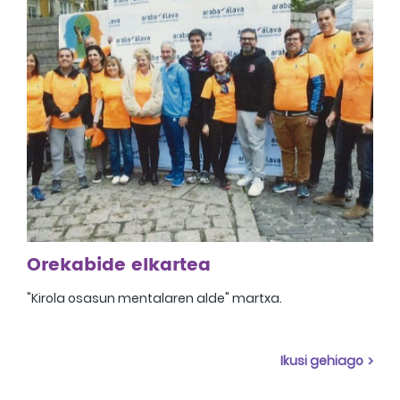
Orekabide elkartea
"Kirola osasun mentalaren alde" martxa.
Ikusi gehiago