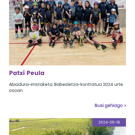
Patxi Peula
Abiadura-irristaketa. Babesletza-kontratua 2024 urte
osoan.
Ikusi gehiago
2024-05-18