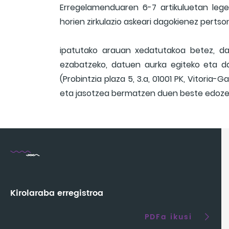
Erregelamenduaren 6-7 artikuluetan leg
horien zirkulazio askeari dagokienez perts
ipatutako arauan xedatutakoa betez, dat
ezabatzeko, datuen aurka egiteko eta d
(Probintzia plaza 5, 3.a, 01001 PK, Vitoria-G
eta jasotzea bermatzen duen beste edozein
Kirolaraba erregistroa
PDFa ikusi