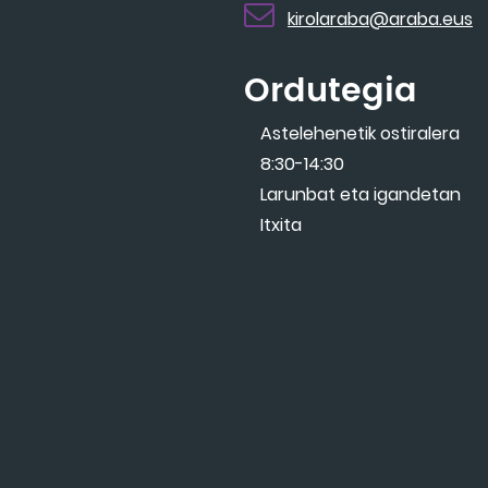
kirolaraba@araba.eus
Ordutegia
Astelehenetik ostiralera
8:30-14:30
Larunbat eta igandetan
Itxita