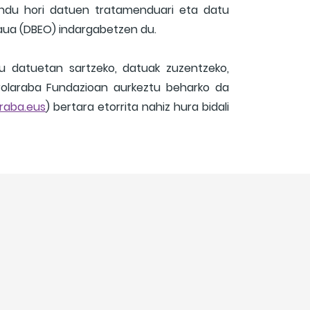
endu hori datuen tratamenduari eta datu
raua (DBEO) indargabetzen du.
tu datuetan sartzeko, datuak zuzentzeko,
rolaraba Fundazioan aurkeztu beharko da
raba.eus
) bertara etorrita nahiz hura bidali