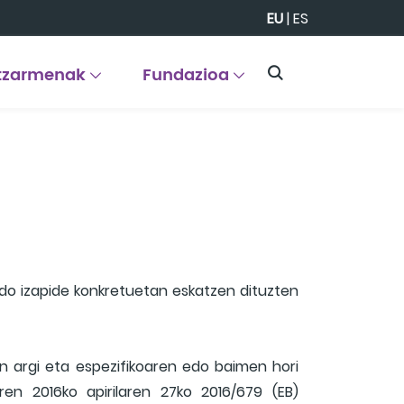
EU
|
ES
tzarmenak
Fundazioa
edo izapide konkretuetan eskatzen dituzten
en argi eta espezifikoaren edo baimen hori
en 2016ko apirilaren 27ko 2016/679 (EB)