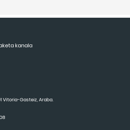
aketa kanala
1 Vitoria-Gasteiz, Araba.
008