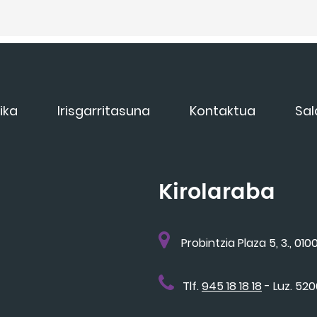
ika
Irisgarritasuna
Kontaktua
Sal
Kirolaraba
Probintzia Plaza 5, 3., 0100
Tlf.
945 18 18 18
- Luz. 52