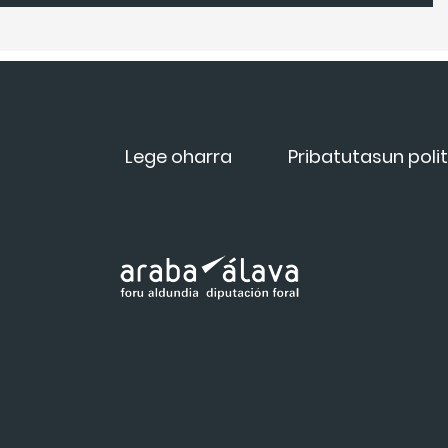
Lege oharra
Pribatutasun polit