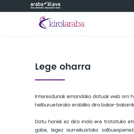
Eduki nagusira joan
Lege oharra
Interesdunak emandako datuak web orri hor
helburuetarako erabiliko dira bakar-bakarrik
Datu horiek ez dira inola ere tratatuko e
gabe, legez aurreikusitako salbuespene