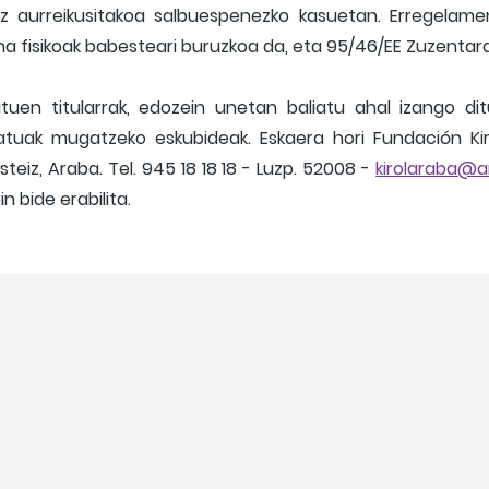
ez aurreikusitakoa salbuespenezko kasuetan. Erregelam
ona fisikoak babesteari buruzkoa da, eta 95/46/EE Zuzenta
uen titularrak, edozein unetan baliatu ahal izango di
atuak mugatzeko eskubideak. Eskaera hori Fundación Ki
asteiz, Araba. Tel. 945 18 18 18 - Luzp. 52008 -
kirolaraba@a
 bide erabilita.