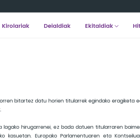
Kirolariak
Deialdiak
Ekitaldiak
Hi
ren bitartez datu horien titularrek egindako eragiketa 
.
ta lagako hirugarrenei, ez bada datuen titularraren baim
zko kasuetan. Europako Parlamentuaren eta Kontseiluar